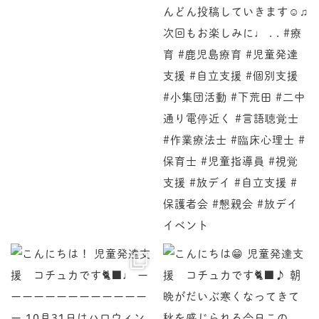
♩ ーーーーーーーーーーーーーー 10月31日はハロ
児童発達支援 コチュカです
♪ 朝晩がだいぶ寒くなってきて秋を感じられる今日この