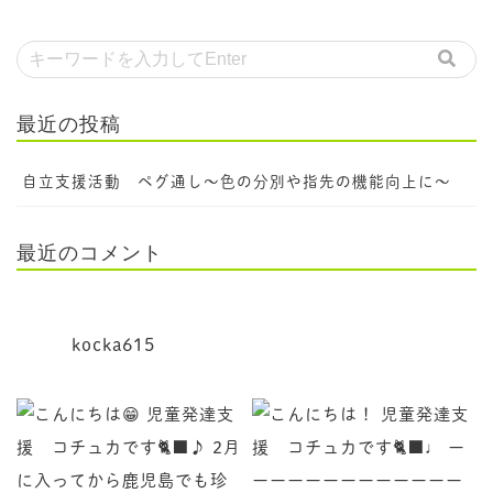
最近の投稿
自立支援活動 ペグ通し～色の分別や指先の機能向上に～
最近のコメント
kocka615
児童発達支援 コチュカです
♩ ーーーーーーーーーーーーーー 新年明けて最初の
♪ 2月に入ってから鹿児島でも珍しく雪が降り、各地で