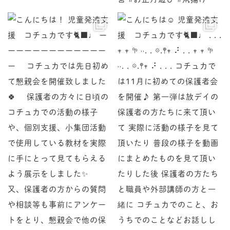
♩ ーーーーーーーーーーーーーー コチュカでは先
♩ . . . 𖥧 𖥧 𖧧 ˒˒. . 𖡼.𖤣𖥧