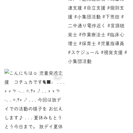
♩ . . . 𖥧 𖥧 𖧧 ˒˒. . 𖡼.𖤣𖥧