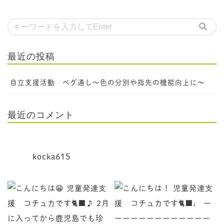
最近の投稿
自立支援活動 ペグ通し～色の分別や指先の機能向上に～
最近のコメント
kocka615
児童発達支援 コチュカです
♩ ーーーーーーーーーーーーーー 新年明けて最初の
♪ 2月に入ってから鹿児島でも珍しく雪が降り、各地で