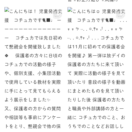
♩ ーーーーーーーーーーーーーー コチュカでは先
♩ . . . 𖥧 𖥧 𖧧 ˒˒. . 𖡼.𖤣𖥧