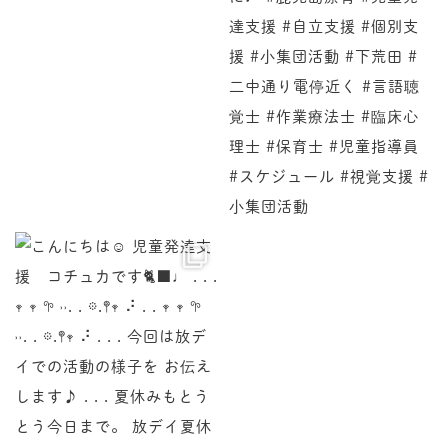
♩ . . . 𖥧 𖥧 𖧧 ˒˒. . 𖡼.𖤣𖥧