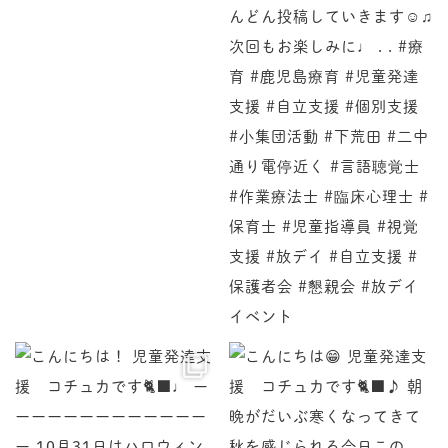
♩ ーーーーーーーーーーーーーー 10月31日はハロ
児童発達支援 コチュカです
♪ 朝晩がだいぶ寒くなってきて秋を感じられる今日この