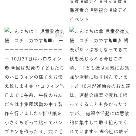
♩ ーーーーーーーーーーーーーー 10月31日はハロ
児童発達支援 コチュカです
♪ 朝晩がだいぶ寒くなってきて秋を感じられる今日この