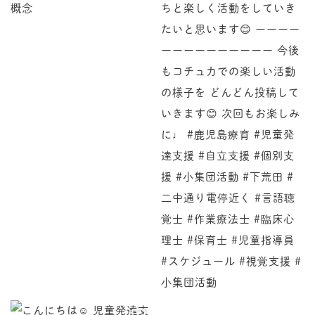
♩ . . . 𖥧 𖥧 𖧧 ˒˒. . 𖡼.𖤣𖥧