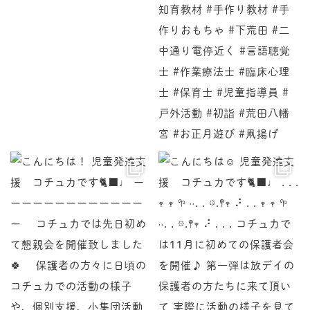
♩ ーーーーーーーーーーーーーー コチュカでは先
♩ . . . 𖥧 𖥧 𖧧 ˒˒. . 𖡼.𖤣𖥧