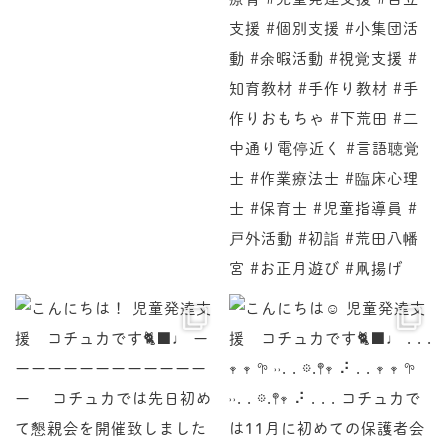
♩ ーーーーーーーーーーーーーー コチュカでは先
♩ . . . 𖥧 𖥧 𖧧 ˒˒. . 𖡼.𖤣𖥧