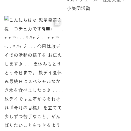
♩ . . . 𖥧 𖥧 𖧧 ˒˒. . 𖡼.𖤣𖥧