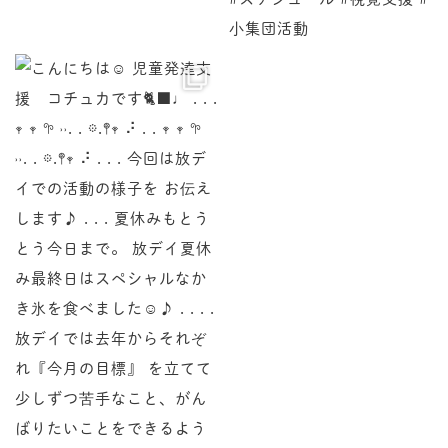
♩ . . . 𖥧 𖥧 𖧧 ˒˒. . 𖡼.𖤣𖥧