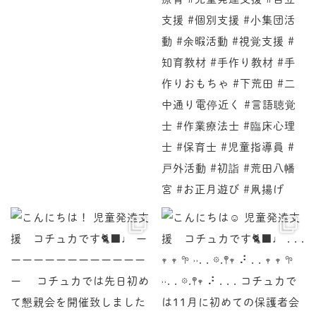
♩ ーーーーーーーーーーーーーー コチュカでは先
♩ . . . 𖥧 𖥧 𖧧 ˒˒. . 𖡼.𖤣𖥧